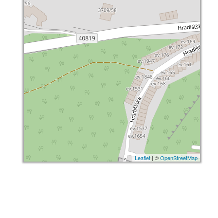
Leaflet
| ©
OpenStreetMap