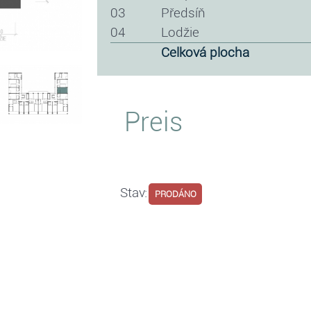
03
předsíň
04
lodžie
celková plocha
Preis
Stav:
PRODÁNO