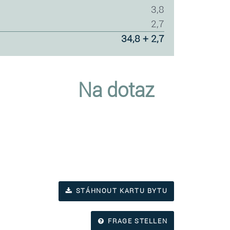
3,8
2,7
34,8 + 2,7
Na dotaz
STÁHNOUT KARTU BYTU
FRAGE STELLEN