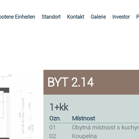
otene Einheiten
Standort
Kontakt
Galerie
Investor
P
BYT 2.14
1+kk
ozn.
místnost
01
obytná místnost s kuchy
02
koupelna