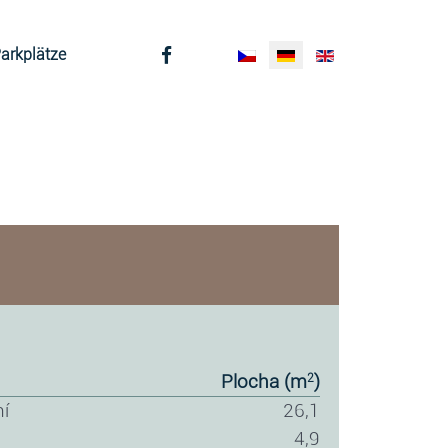
Sprache auswählen
arkplätze
plocha (m
)
2
ní
26,1
4,9