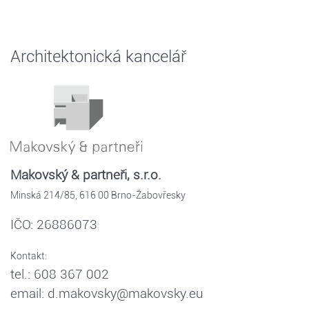
Architektonická kancelář
Makovský & partneři, s.r.o.
Minská 214/85, 616 00 Brno-Žabovřesky
IČO: 26886073
Kontakt:
tel.: 608 367 002
email: d.makovsky@makovsky.eu