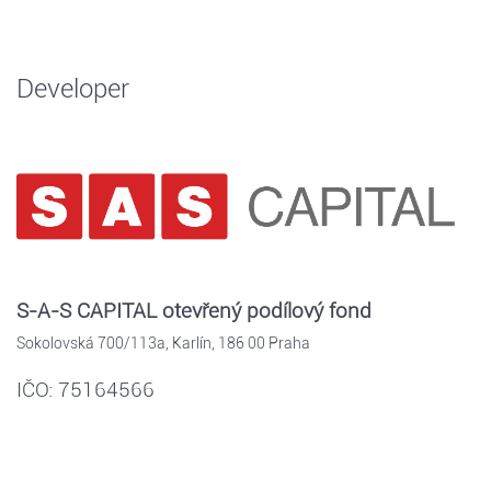
Developer
S-A-S CAPITAL otevřený podílový fond
Sokolovská 700/113a, Karlín, 186 00 Praha
IČO: 75164566