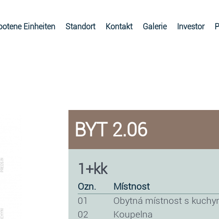
otene Einheiten
Standort
Kontakt
Galerie
Investor
P
BYT 2.06
1+kk
ozn.
místnost
01
obytná místnost s kuchy
02
koupelna