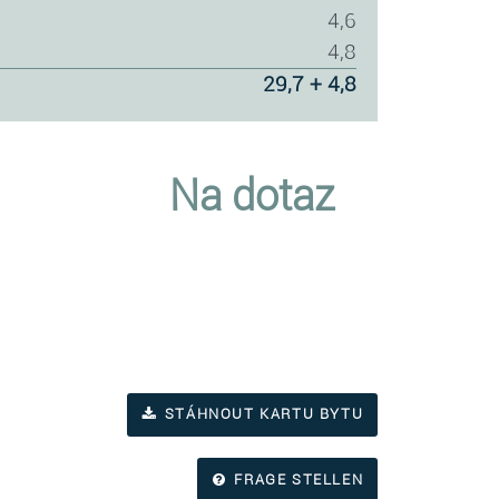
4,6
4,8
29,7 + 4,8
Na dotaz
STÁHNOUT KARTU BYTU
FRAGE STELLEN