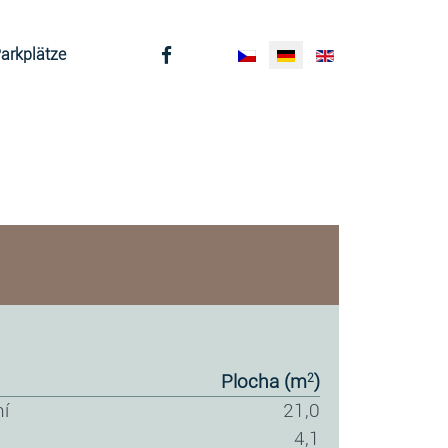
Sprache auswählen
arkplätze
plocha (m
)
2
ní
21,0
4,1