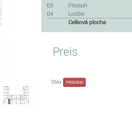
03
předsíň
04
lodžie
celková plocha
Preis
Stav:
PRODÁNO