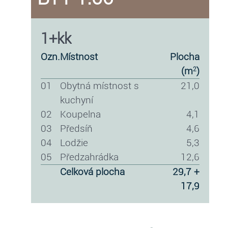
1+kk
ozn.
místnost
plocha
(m
)
2
01
obytná místnost s
21,0
kuchyní
02
koupelna
4,1
03
předsíň
4,6
04
lodžie
5,3
05
předzahrádka
12,6
celková plocha
29,7 +
17,9